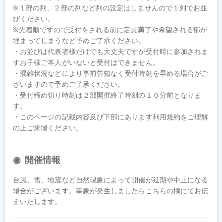
※１部の列、２部の列など列の設定はしませんので１列でお並
びください。

※先着順ですので受付をされる前に定員満了や希望される部が
埋まってしまうなど予めご了承ください。

・お並びは代表者様だけでも大丈夫ですが受付時に参加されま
すお子様ご本人がいないと受付はできません。

・混雑状況などにより事前告知なく受付時刻を早める場合がご
ざいますので予めご了承ください。

・受付締め切り時刻は２部開催終了時刻の１０分前となりま
す。

・このページの記載内容及び下部にあります利用規約をご理解
の上ご来場ください。
開催情報
台風、雪、地震など自然現象によって開催が延期や中止になる
場合がございます。事象が発生しましたらこちらの欄にてお伝
えいたします。