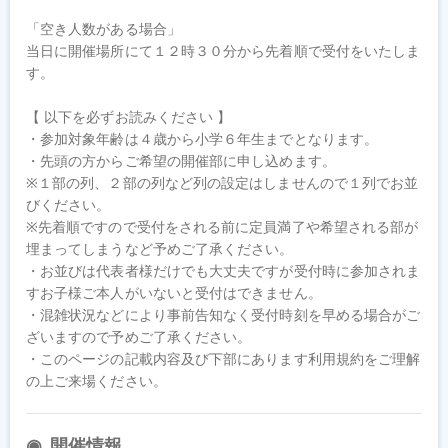
「空き人数がある場合」

当日に開催場所にて１２時３０分から先着順で受付をいたしま
す。

【 以下を必ずお読みください 】

・参加対象年齢は４歳から小学６年生までとなります。

・先頭の方からご希望の開催部に申し込めます。

※１部の列、２部の列など列の設定はしませんので１列でお並
びください。

※先着順ですので受付をされる前に定員満了や希望される部が
埋まってしまうなど予めご了承ください。

・お並びは代表者様だけでも大丈夫ですが受付時に参加されま
すお子様ご本人がいないと受付はできません。

・混雑状況などにより事前告知なく受付時刻を早める場合がご
ざいますので予めご了承ください。

・このページの記載内容及び下部にあります利用規約をご理解
の上ご来場ください。
開催情報